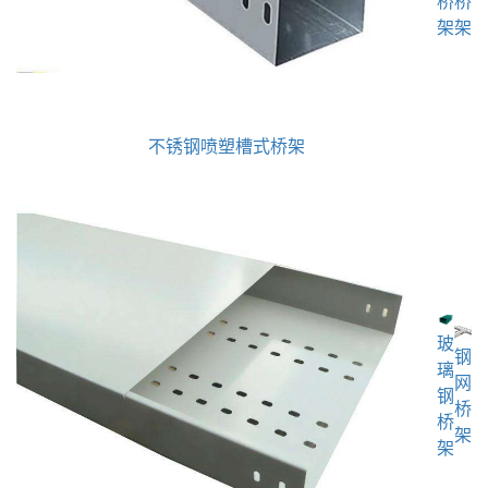
桥
桥
架
架
不锈钢喷塑槽式桥架
玻
钢
璃
网
钢
桥
桥
架
架