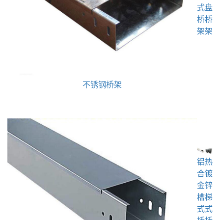
式
盘
桥
桥
架
架
不锈钢桥架
铝
热
合
镀
金
锌
槽
梯
式
式