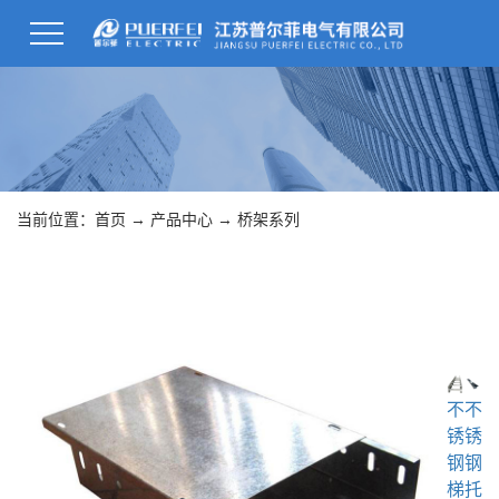
当前位置：
首页
→
产品中心
→
桥架系列
不
不
锈
锈
钢
钢
梯
托